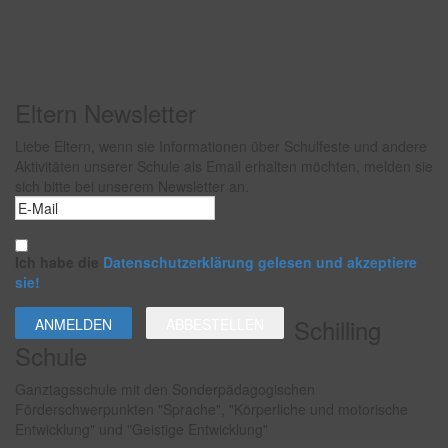
Eltern Newsletter
Liebe Eltern, wenn sie Informationen über Schulfeste und andere
Aktivitäten unserer Schule als Email erhalten möchten, melden sie
sich bitte bei unserem Newsletter an.
Ich habe die
Datenschutzerklärung gelesen und akzeptiere
sie!
Schilling
Schule
Ganztagsschule mit den Sonderpädagogischen
Förderschwerpunkten "Sprache", "Körperliche und motorische
Entwicklung" und "Geistige Entwicklung"