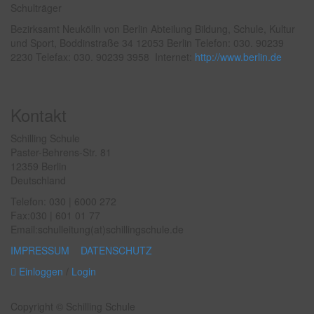
Schulträger
Bezirksamt Neukölln von Berlin Abteilung Bildung, Schule, Kultur
und Sport, Boddinstraße 34 12053 Berlin Telefon: 030. 90239
2230 Telefax: 030. 90239 3958 Internet:
http://www.berlin.de
Kontakt
Schilling Schule
Paster-Behrens-Str. 81
12359 Berlin
Deutschland
Telefon: 030 | 6000 272
Fax:030 | 601 01 77
Email:schulleitung(at)schillingschule.de
IMPRESSUM
DATENSCHUTZ
Einloggen
/
Login
Copyright © Schilling Schule