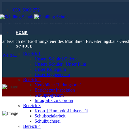
(030) 6000 272
ANSPRACHE DES SCHULLEITERS A
HOME
anlässlich der Eröffnungsfeier des Modularen Erweiterungsbaus Ge
SCHULE
Bereich 1
Weiter...
Unsere Schule | Galerie
Unsere Schüler | Unser Film
Unser Kollegium
Unser Hygieneplan
Bereich 2
Neuköllner Bildungsbrief
Bericht zur Inspektion
Schulprogramm
Infografik zu Corona
Bereich 3
Koop. | Humbold-Universität
Schulsozialarbeit
Schulbücherei
Bereich 4