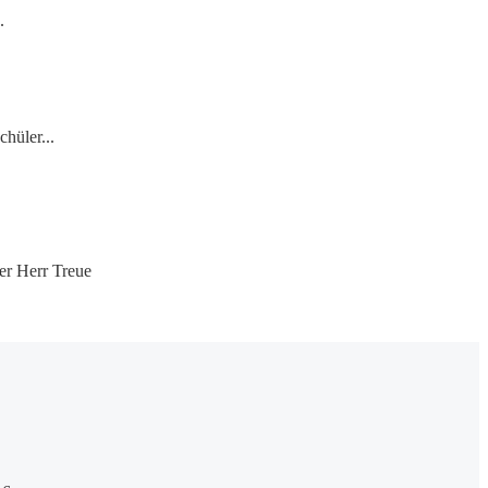
.
hüler...
er Herr Treue